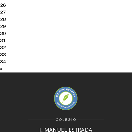
26
27
28
29
30
31
32
33
34
»
COLEGIO
J. MANUEL ESTRADA