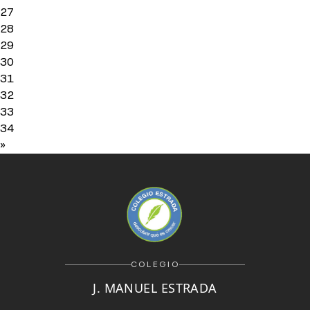
27
28
29
30
31
32
33
34
»
COLEGIO
J. MANUEL ESTRADA