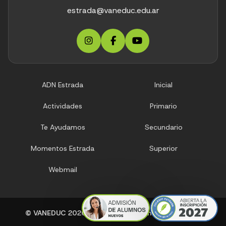
estrada@vaneduc.edu.ar
ADN Estrada
Inicial
Actividades
Primario
Te Ayudamos
Secundario
Momentos Estrada
Superior
Webmail
© VANEDUC
2026
| Todos los derechos reservados