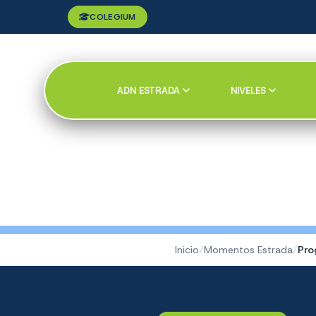
COLEGIUM
ADN ESTRADA
NIVELES
Inicio
/
Momentos Estrada
/
Pro