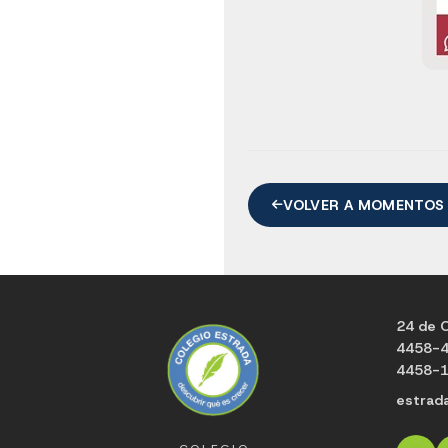
VOLVER A MOMENTOS
24 de O
4458-
4458-
estrad