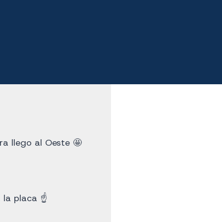
ra llego al Oeste 🤩
 la placa ☝️