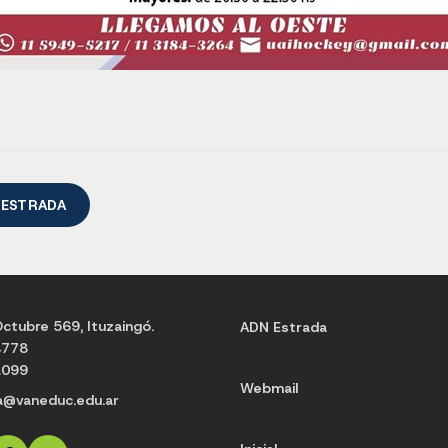
 ESTRADA
ctubre 569, Ituzaingó.
ADN Estrada
4778
1099
Webmail
a@vaneduc.edu.ar