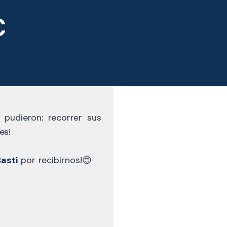
C
 pudieron: recorrer sus
es!
asti
por recibirnos!😍