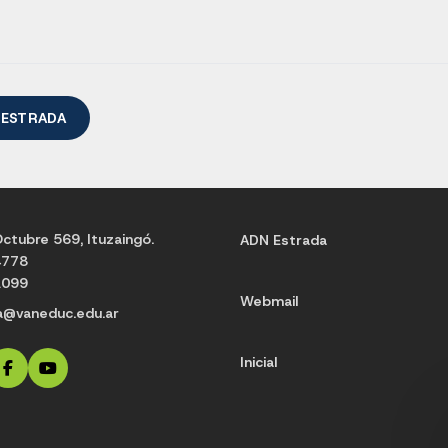
 ESTRADA
ctubre 569, Ituzaingó.
ADN Estrada
4778
1099
Webmail
a@vaneduc.edu.ar
Inicial