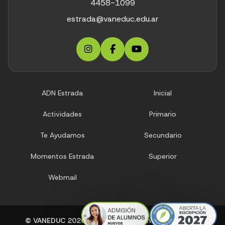
4458-1099
estrada@vaneduc.edu.ar
ADN Estrada
Inicial
Actividades
Primario
Te Ayudamos
Secundario
Momentos Estrada
Superior
Webmail
© VANEDUC
2026
| Todos los derechos reservados