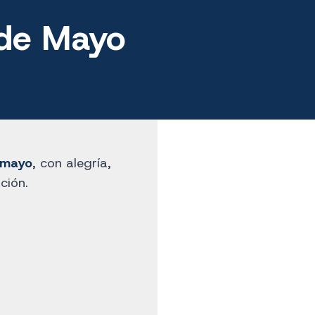
 de Mayo
 mayo
, con alegría,
ción.