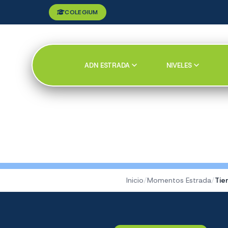
COLEGIUM
ADN ESTRADA
NIVELES
Inicio
/
Momentos Estrada
/
Tie