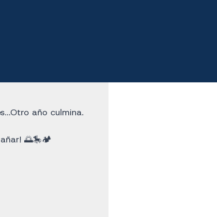
...Otro año culmina.
añar! 🌅🎠🏕️