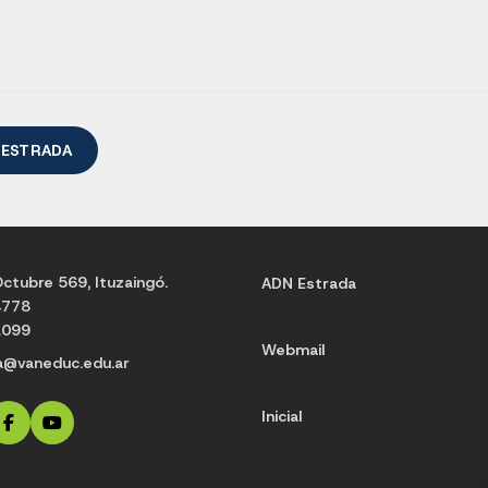
 ESTRADA
ctubre 569, Ituzaingó.
ADN Estrada
4778
1099
Webmail
a@vaneduc.edu.ar
Inicial