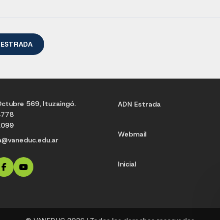
 ESTRADA
ctubre 569, Ituzaingó.
ADN Estrada
4778
1099
Webmail
a@vaneduc.edu.ar
Inicial