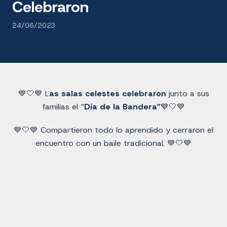
Celebraron
24/06/2023
💙🤍💙 L
as salas celestes celebraron
junto a sus
familias el “
Día de la Bandera”
💙🤍💙
💙🤍💙 Compartieron todo lo aprendido y cerraron el
encuentro con un baile tradicional. 💙🤍💙