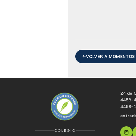
VOLVER A MOMENTOS
24 de O
4458-
4458-
estrad
COLEGIO