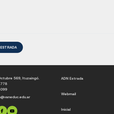
 ESTRADA
ctubre 569, Ituzaingó.
ADN Estrada
4778
1099
Webmail
a@vaneduc.edu.ar
Inicial