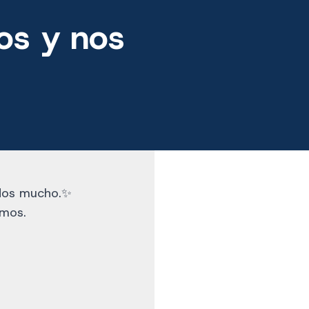
os y nos
dos mucho.✨
emos.