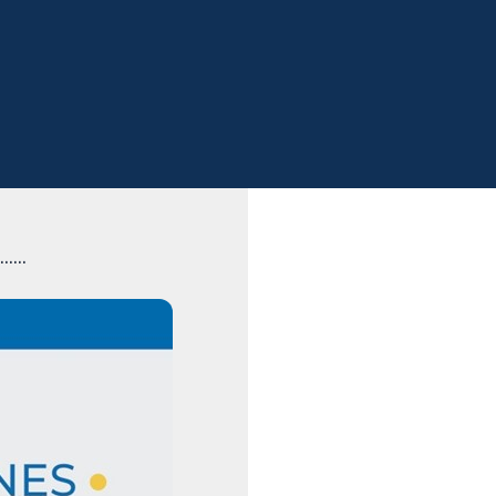
......